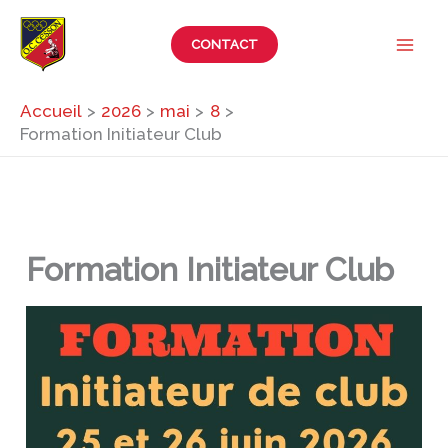
Aller
au
CONTACT
contenu
Accueil
2026
mai
8
Formation Initiateur Club
Formation Initiateur Club