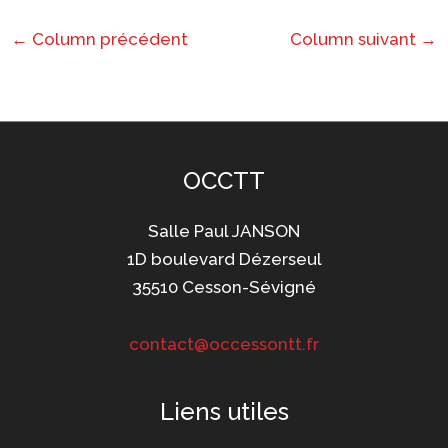
←
Column précédent
Column suivant
→
OCCTT
Salle Paul JANSON
1D boulevard Dézerseul
35510 Cesson-Sévigné
contact@occessontt.fr
Liens utiles