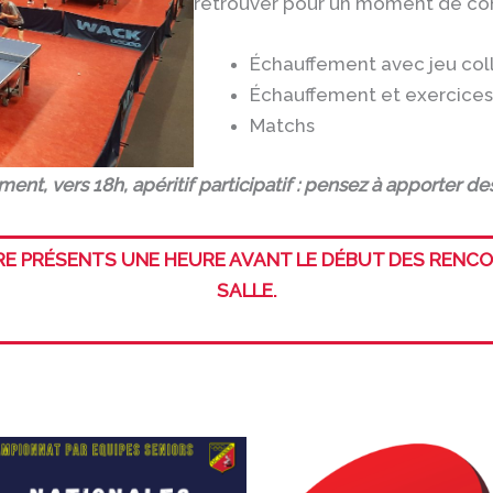
retrouver pour un moment de cohé
Échauffement avec jeu coll
Échauffement et exercices 
Matchs
ent, vers 18h, apéritif participatif : pensez à apporter de
RE PRÉSENTS UNE HEURE AVANT LE DÉBUT DES RENCO
SALLE.